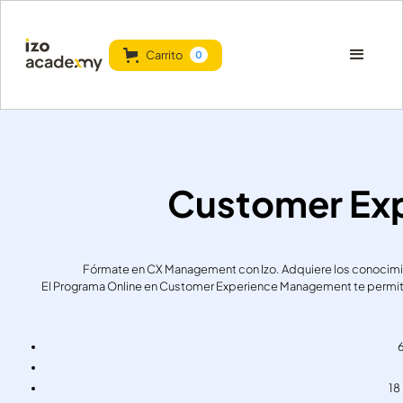
Carrito
0
Customer Ex
Fórmate en CX Management con Izo. Adquiere los conocimie
El Programa Online en Customer Experience Management te permitirá
6
18